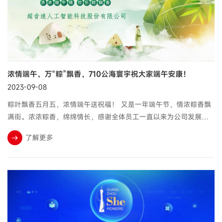
浓情端午，万“粽”飘香，710公海寰宇祝大家端午安康！
2023-09-08
粽叶飘香五月五，浓情端午送祝福！ 又是一年端午节，情浓粽香飘
满街。浓浓粽香，绵绵情长，感谢全体员工一直以来为公司发展付
出的辛勤努力，感谢关心和支持710公海寰宇发展的社会各界人士，
了解更多
710公海寰宇祝大家端午安康！ 超音...